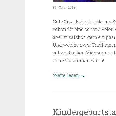
14. OKT. 2018
Gute Gesellschaft, leckeres E
schon für eine schöne Feier.
aber zusätzlich gern ein paar
Und welche zwei Traditionen 
schwedischen Midsommar-Fe
den Midsommar-Baum!
“Wir
Weiterlesen
→
feiern
dieses
Jahr
Spätsommar
Kindergeburtsta
statt