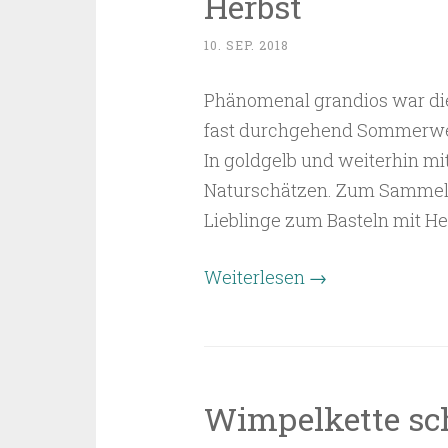
Herbst
10. SEP. 2018
Phänomenal grandios war di
fast durchgehend Sommerwet
In goldgelb und weiterhin mi
Naturschätzen. Zum Sammeln 
Lieblinge zum Basteln mit He
“September-
Weiterlesen
→
Lieblinge
zum
Basteln
im
Wimpelkette sc
Herbst”