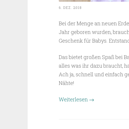
6. DEZ. 2018
Bei der Menge an neuen Erde
Jahr geboren wurden, braucht
Geschenk für Babys. Entstand
Das bietet großen Spaß bei B
alles was ihr dazu braucht, 
Ach ja, schnell und einfach ge
Nähte!
“Babygeschenke
Weiterlesen
→
selbst
genäht
–