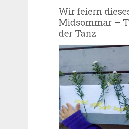
das
Wir feiern dies
Greif
Midsommar – Te
&
der Tanz
Such-
Tuch”