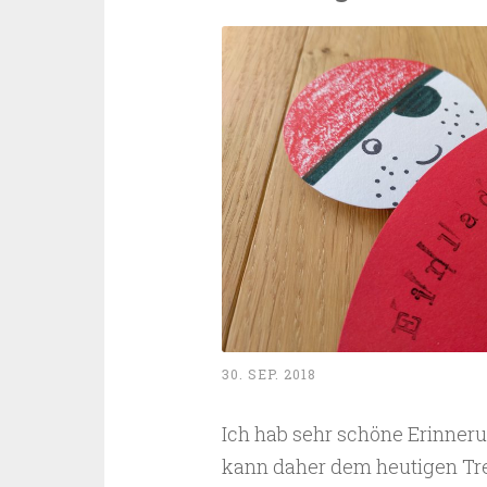
Midsommar
–
Teil
2:
Blumenkronen
und
der
Tanz”
30. SEP. 2018
Ich hab sehr schöne Erinner
kann daher dem heutigen Tre