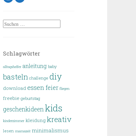
Suchen
nach:
Schlagwörter
anleitung
baby
alltagshelfer
diy
basteln
challenge
essen
feier
download
fliegen
freebie
geburtstag
kids
geschenkideen
kreativ
kleidung
kinderzimmer
minimalismus
lesen
mamazeit