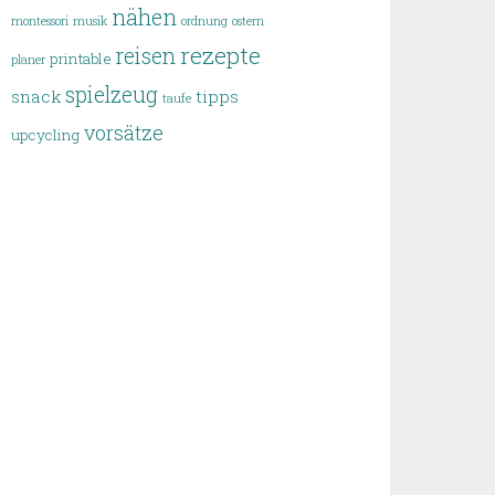
nähen
montessori
musik
ordnung
ostern
rezepte
reisen
printable
planer
spielzeug
snack
tipps
taufe
vorsätze
upcycling