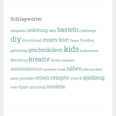
nach:
Schlagwörter
basteln
anleitung
baby
challenge
alltagshelfer
diy
essen
feier
download
freebie
fliegen
kids
geschenkideen
geburtstag
kinderzimmer
kreativ
kleidung
lesen
mamazeit
nähen
minimalismus
montessori
musik
ordnung
ostern
rezepte
reisen
spielzeug
snack
printable
planer
vorsätze
tipps
upcycling
taufe