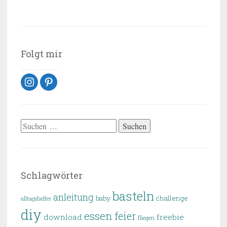
Folgt mir
instagram
pinterest
Suchen
nach:
Schlagwörter
basteln
anleitung
baby
challenge
alltagshelfer
diy
essen
feier
download
freebie
fliegen