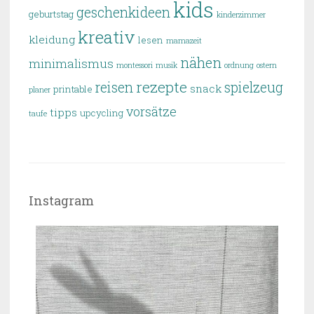
kids
geschenkideen
geburtstag
kinderzimmer
kreativ
kleidung
lesen
mamazeit
nähen
minimalismus
montessori
musik
ordnung
ostern
rezepte
reisen
spielzeug
snack
printable
planer
vorsätze
tipps
upcycling
taufe
Instagram