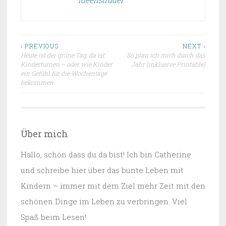
Beitragsnavigation
‹ PREVIOUS
NEXT ›
Heute ist der grüne Tag, da ist
So plan ich mich durch das
Kinderturnen – oder wie Kinder
Jahr (inklusive Printable)
ein Gefühl für die Wochentage
bekommen
Über mich
Hallo, schön dass du da bist! Ich bin Catherine
und schreibe hier über das bunte Leben mit
Kindern – immer mit dem Ziel mehr Zeit mit den
schönen Dinge im Leben zu verbringen. Viel
Spaß beim Lesen!