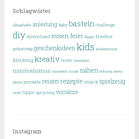
Schlagwörter
basteln
anleitung
baby
challenge
alltagshelfer
diy
essen
feier
download
freebie
fliegen
kids
geschenkideen
geburtstag
kinderzimmer
kreativ
kleidung
lesen
mamazeit
nähen
minimalismus
montessori
musik
ordnung
ostern
rezepte
reisen
spielzeug
snack
printable
planer
vorsätze
tipps
upcycling
taufe
Instagram