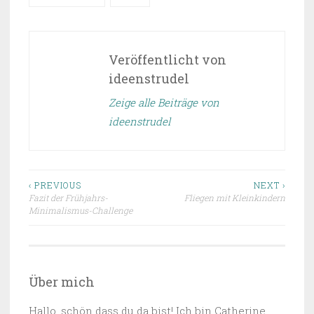
Veröffentlicht von
ideenstrudel
Zeige alle Beiträge von
ideenstrudel
Beitragsnavigation
‹ PREVIOUS
NEXT ›
Fazit der Frühjahrs-
Fliegen mit Kleinkindern
Minimalismus-Challenge
Über mich
Hallo, schön dass du da bist! Ich bin Catherine