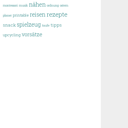
nähen
montessori
musik
ordnung
ostern
rezepte
reisen
printable
planer
spielzeug
snack
tipps
taufe
vorsätze
upcycling