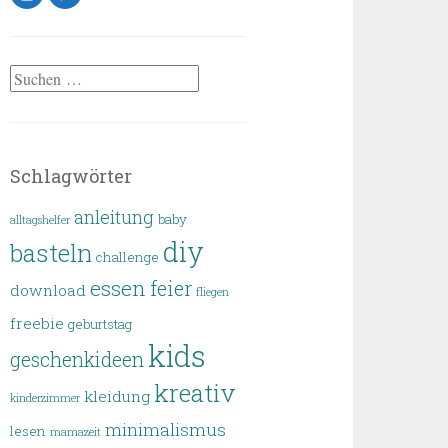
Suchen
nach:
Schlagwörter
anleitung
baby
alltagshelfer
diy
basteln
challenge
essen
feier
download
fliegen
freebie
geburtstag
kids
geschenkideen
kreativ
kleidung
kinderzimmer
minimalismus
lesen
mamazeit