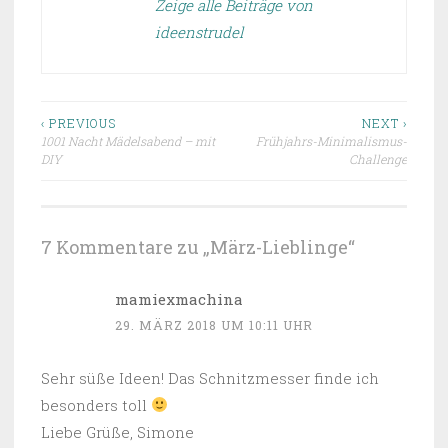
Zeige alle Beiträge von
ideenstrudel
Beitragsnavigation
‹ PREVIOUS
NEXT ›
1001 Nacht Mädelsabend – mit
Frühjahrs-Minimalismus-
DIY
Challenge
7 Kommentare zu „
März-Lieblinge
“
mamiexmachina
29. MÄRZ 2018 UM 10:11 UHR
Sehr süße Ideen! Das Schnitzmesser finde ich
besonders toll
Liebe Grüße, Simone