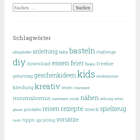
Suchen
nach:
Schlagwörter
basteln
anleitung
baby
challenge
alltagshelfer
diy
essen
feier
download
freebie
fliegen
kids
geschenkideen
geburtstag
kinderzimmer
kreativ
kleidung
lesen
mamazeit
nähen
minimalismus
montessori
musik
ordnung
ostern
rezepte
reisen
spielzeug
snack
printable
planer
vorsätze
tipps
upcycling
taufe